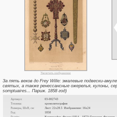
Увеличить изображение
За пять веков до Frey Wille: эмалевые подвески-аму
святых, а также ренессансные ожерелья, кулоны, серь
somptuaires... Париж. 1858 год)
Артикул:
03-002743
Техника:
хромолитография
Размеры, ШxВ, см:
Лист: 22x28.5 Изображение: 16x24
Год:
1858
Гравёр:
Келлерхофен, Франц (1814—1872) Германия. Франция