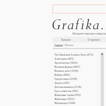
Интернет-магазин и виртуа
Каталог
О проекте
Главная
/ Каталог
The Illustrated London News (872)
Аллегории (403)
Архитектура (3042)
Военная форма (4407)
Военное дело (1934)
Войны (4081)
Города мира (5239)
Деньги (435)
Детская комната (2136)
Еда и алкоголь (302)
Жанровые сцены (910)
Животные (1652)
Интерьеры (1458)