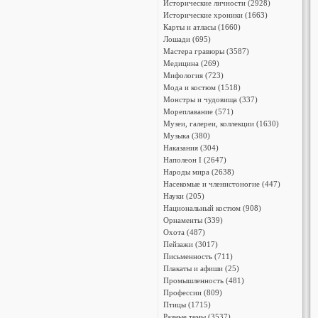
Исторические личности (2928)
Исторические хроники (1663)
Карты и атласы (1660)
Лошади (695)
Мастера гравюры (3587)
Медицина (269)
Мифология (723)
Мода и костюм (1518)
Монстры и чудовища (337)
Мореплавание (571)
Музеи, галереи, коллекции (1630)
Музыка (380)
Наказания (304)
Наполеон I (2647)
Народы мира (2638)
Насекомые и членистоногие (447)
Науки (205)
Национальный костюм (908)
Орнаменты (339)
Охота (487)
Пейзажи (3017)
Письменность (711)
Плакаты и афиши (25)
Промышленность (481)
Профессии (809)
Птицы (1715)
Разные темы (3537)