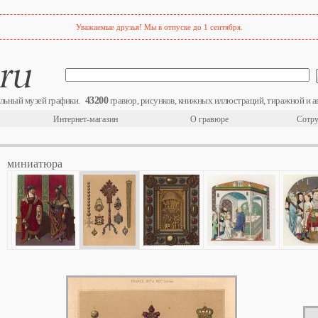
Уважаемые друзья! Мы в отпуске до 1 сентября.
43200
льный музей графики.
гравюр, рисунков, книжных иллюстраций, тиражной и а
Интернет-магазин
О гравюре
Сотру
миниатюра