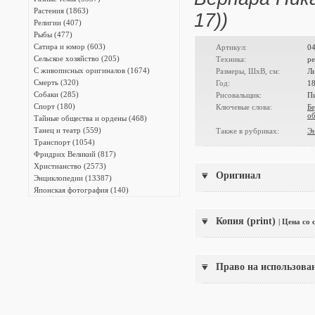
Растения (1863)
17))
Религии (407)
Рыбы (477)
Сатира и юмор (603)
Артикул:
0
Сельское хозяйство (205)
Техника:
ре
С живописных оригиналов (1674)
Размеры, ШxВ, см:
Ли
Смерть (320)
Год:
1
Собаки (285)
Рисовальщик:
Пи
Спорт (180)
Ключевые слова:
Б
о
Тайные общества и ордены (468)
Танец и театр (559)
Также в рубриках:
Э
Транспорт (1054)
Фридрих Великий (817)
Христианство (2573)
Оригинал
Энциклопедии (13387)
Японская фотография (140)
Копия (print)
| Цена со
Право на использова