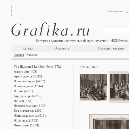
Уважаемые друз
43200
Интернет-магазин и виртуальный музей графики.
гравю
Каталог
О проекте
Интернет-магазин
Главная
/ Каталог
католики
The Illustrated London News (872)
Аллегории (403)
Архитектура (3042)
Военная форма (4407)
Военное дело (1934)
Войны (4081)
Города мира (5239)
Деньги (435)
Детская комната (2136)
Еда и алкоголь (302)
Жанровые сцены (910)
Животные (1652)
Интерьеры (1458)