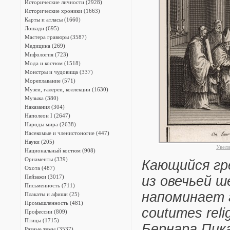
Исторические личности (2928)
Исторические хроники (1663)
Карты и атласы (1660)
Лошади (695)
Мастера гравюры (3587)
Медицина (269)
Мифология (723)
Мода и костюм (1518)
Монстры и чудовища (337)
Мореплавание (571)
Музеи, галереи, коллекции (1630)
Музыка (380)
Наказания (304)
Наполеон I (2647)
Народы мира (2638)
Насекомые и членистоногие (447)
Науки (205)
Увел
Национальный костюм (908)
Орнаменты (339)
Кающийся гр
Охота (487)
Пейзажи (3017)
из овечьей ш
Письменность (711)
напоминает г
Плакаты и афиши (25)
Промышленность (481)
coutumes reli
Профессии (809)
Птицы (1715)
Бернара Пика
Разные темы (3537)