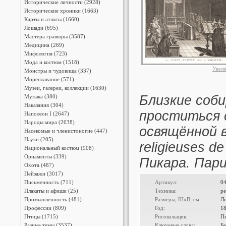
Исторические личности (2928)
Исторические хроники (1663)
Карты и атласы (1660)
Лошади (695)
Мастера гравюры (3587)
Медицина (269)
Мифология (723)
Мода и костюм (1518)
Увел
Монстры и чудовища (337)
Мореплавание (571)
Музеи, галереи, коллекции (1630)
Близкие соб
Музыка (380)
Наказания (304)
проститься 
Наполеон I (2647)
Народы мира (2638)
освящённой в
Насекомые и членистоногие (447)
Науки (205)
religieuses d
Национальный костюм (908)
Орнаменты (339)
Пикара. Париж
Охота (487)
Пейзажи (3017)
Письменность (711)
Артикул:
0
Плакаты и афиши (25)
Техника:
ре
Промышленность (481)
Размеры, ШxВ, см:
Л
Профессии (809)
Год:
1
Птицы (1715)
Рисовальщик:
Пи
Разные темы (3537)
Ключевые слова:
Б