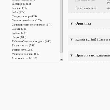
р
Растения (1863)
Религии (407)
Также в рубриках:
Э
Рыбы (477)
Сатира и юмор (603)
Сельское хозяйство (205)
Оригинал
С живописных оригиналов (1674)
Смерть (320)
Собаки (285)
Спорт (180)
Копия (print)
| Цена со
Тайные общества и ордены (468)
Танец и театр (559)
Транспорт (1054)
Фридрих Великий (817)
Право на использова
Христианство (2573)
Энциклопедии (13387)
Японская фотография (140)