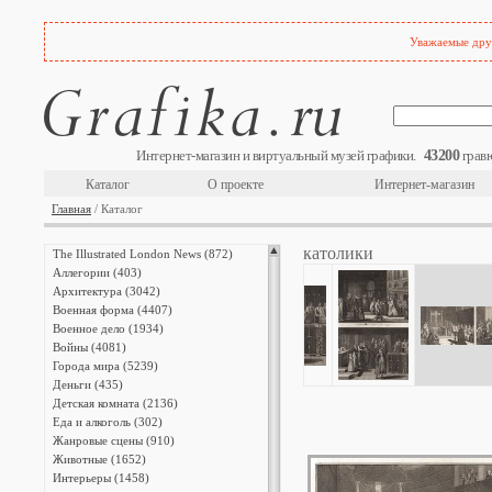
Уважаемые друз
43200
Интернет-магазин и виртуальный музей графики.
гравю
Каталог
О проекте
Интернет-магазин
Главная
/ Каталог
католики
The Illustrated London News (872)
Аллегории (403)
Архитектура (3042)
Военная форма (4407)
Военное дело (1934)
Войны (4081)
Города мира (5239)
Деньги (435)
Детская комната (2136)
Еда и алкоголь (302)
Жанровые сцены (910)
Животные (1652)
Интерьеры (1458)