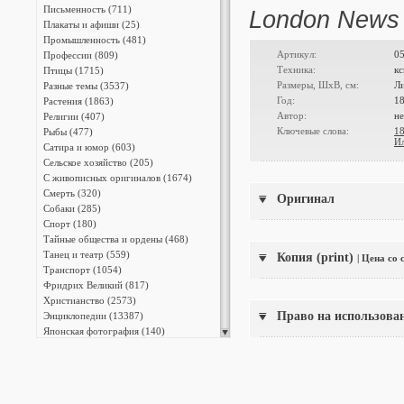
Письменность (711)
London News 
Плакаты и афиши (25)
Промышленность (481)
Артикул:
0
Профессии (809)
Техника:
к
Птицы (1715)
Размеры, ШxВ, см:
Ли
Разные темы (3537)
Год:
1
Растения (1863)
Автор:
не
Религии (407)
Ключевые слова:
18
Рыбы (477)
И
Сатира и юмор (603)
Сельское хозяйство (205)
С живописных оригиналов (1674)
Смерть (320)
Оригинал
Собаки (285)
Спорт (180)
Тайные общества и ордены (468)
Танец и театр (559)
Копия (print)
| Цена со
Транспорт (1054)
Фридрих Великий (817)
Христианство (2573)
Право на использова
Энциклопедии (13387)
Японская фотография (140)