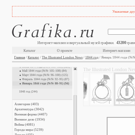
Уважаемые друз
The Illustrated London News (872)
43200
Интернет-магазин и виртуальный музей графики.
гравю
Каталог
О проекте
Интернет-магазин
1844 год (628)
Главная
/
Каталог
/
The Illustrated London News
/
1844 год
/ Январь 1844 года (№
Апрель 1844 года (№№ 101–104) (116)
Декабрь 1844 года (№№ 136–139) (1)
Июнь 1844 года (№№ 109–113) (121)
The Illustrated London N
Май 1844 года (№№ 105–108) (84)
Март 1844 года (№№ 96–100) (125)
Февраль 1844 года (№№ 92–95) (87)
Январь 1844 года (№№ 88–91) (94)
1848 год (244)
Аллегории (403)
Архитектура (3042)
Военная форма (4407)
Военное дело (1934)
Войны (4081)
Города мира (5239)
Деньги (435)