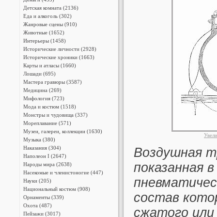
Детская комната (2136)
Еда и алкоголь (302)
Жанровые сцены (910)
Животные (1652)
Интерьеры (1458)
Исторические личности (2928)
Исторические хроники (1663)
Карты и атласы (1660)
Лошади (695)
Мастера гравюры (3587)
Медицина (269)
Мифология (723)
Мода и костюм (1518)
Монстры и чудовища (337)
Мореплавание (571)
Музеи, галереи, коллекции (1630)
Увел
Музыка (380)
Наказания (304)
Воздушная т
Наполеон I (2647)
показанная в
Народы мира (2638)
Насекомые и членистоногие (447)
пневматичес
Науки (205)
Национальный костюм (908)
состав кото
Орнаменты (339)
Охота (487)
сжатого или 
Пейзажи (3017)