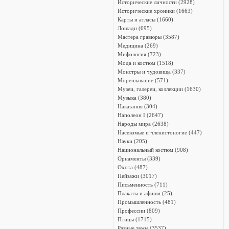
Исторические личности (2928)
Исторические хроники (1663)
Карты и атласы (1660)
Лошади (695)
Мастера гравюры (3587)
Медицина (269)
Мифология (723)
Мода и костюм (1518)
Монстры и чудовища (337)
Мореплавание (571)
Музеи, галереи, коллекции (1630)
Музыка (380)
Наказания (304)
Наполеон I (2647)
Народы мира (2638)
Насекомые и членистоногие (447)
Науки (205)
Национальный костюм (908)
Орнаменты (339)
Охота (487)
Пейзажи (3017)
Письменность (711)
Плакаты и афиши (25)
Промышленность (481)
Профессии (809)
Птицы (1715)
Разные темы (3537)