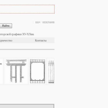
вход
·
регистрация
вторской графики XV-XXвв.
дничество
Контакты