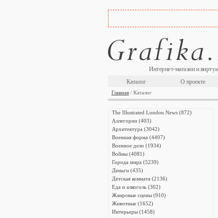
Интернет-магазин и виртуа
Каталог
О проекте
Главная
/ Каталог
The Illustrated London News (872)
Аллегории (403)
Архитектура (3042)
Военная форма (4407)
Военное дело (1934)
Войны (4081)
Города мира (5239)
Деньги (435)
Детская комната (2136)
Еда и алкоголь (302)
Жанровые сцены (910)
Животные (1652)
Интерьеры (1458)