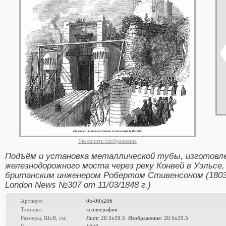
Увеличить изображение
Подъём и установка металлической тубы, изготовле
железнодорожного моста через реку Конвей в Уэльсе,
британским инженером Робертом Стивенсоном (1803 -- 
London News №307 от 11/03/1848 г.)
Артикул:
05-005206
Техника:
ксилография
Размеры, ШxВ, см:
Лист: 20.5x19.5 Изображение: 20.5x19.5