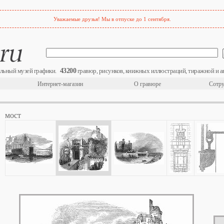
Уважаемые друзья! Мы в отпуске до 1 сентября.
43200
льный музей графики.
гравюр, рисунков, книжных иллюстраций, тиражной и а
Интернет-магазин
О гравюре
Сотру
мост