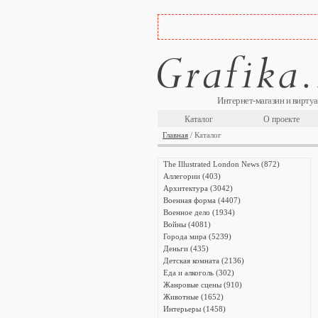
Интернет-магазин и виртуа
Каталог
О проекте
Главная
/ Каталог
The Illustrated London News (872)
Аллегории (403)
Архитектура (3042)
Военная форма (4407)
Военное дело (1934)
Войны (4081)
Города мира (5239)
Деньги (435)
Детская комната (2136)
Еда и алкоголь (302)
Жанровые сцены (910)
Животные (1652)
Интерьеры (1458)