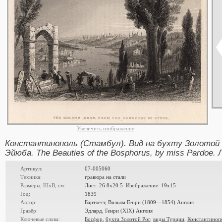
Увеличить изображение
Константинополь (Стамбул). Вид на бухту Золотой
Эйюба. The Beauties of the Bosphorus, by miss Pardoe. 
Артикул:
07-005060
Техника:
гравюра на стали
Размеры, ШxВ, см:
Лист: 26.8x20.5 Изображение: 19x15
Год:
1839
Автор:
Бартлетт, Вильям Генри (1809—1854) Англия
Гравёр:
Эдлард, Генри (XIX) Англия
Ключевые слова:
Босфор
,
бухта Золотой Рог
,
виды Турции
,
Константиноп