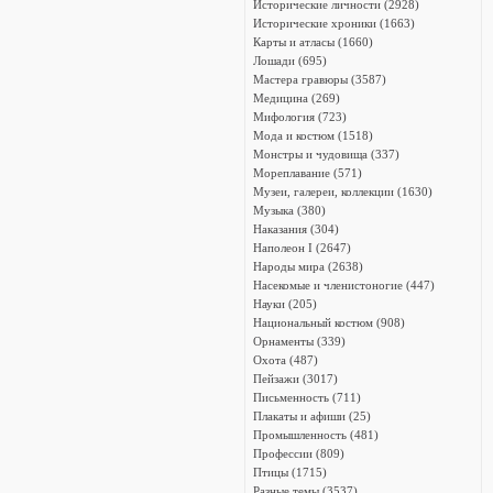
Исторические личности (2928)
Исторические хроники (1663)
Карты и атласы (1660)
Лошади (695)
Мастера гравюры (3587)
Медицина (269)
Мифология (723)
Мода и костюм (1518)
Монстры и чудовища (337)
Мореплавание (571)
Музеи, галереи, коллекции (1630)
Музыка (380)
Наказания (304)
Наполеон I (2647)
Народы мира (2638)
Насекомые и членистоногие (447)
Науки (205)
Национальный костюм (908)
Орнаменты (339)
Охота (487)
Пейзажи (3017)
Письменность (711)
Плакаты и афиши (25)
Промышленность (481)
Профессии (809)
Птицы (1715)
Разные темы (3537)