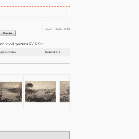
вход
·
регистрация
вторской графики XV-XXвв.
дничество
Контакты