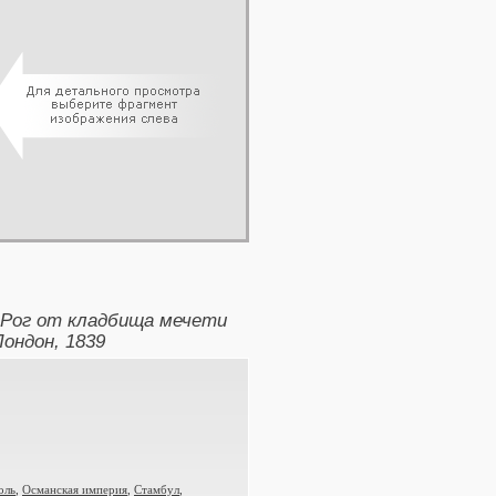
 Рог от кладбища мечети
Лондон, 1839
оль
,
Османская империя
,
Стамбул
,