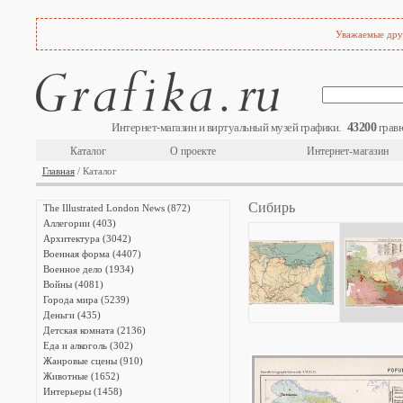
Уважаемые друз
43200
Интернет-магазин и виртуальный музей графики.
гравю
Каталог
О проекте
Интернет-магазин
Главная
/ Каталог
Сибирь
The Illustrated London News (872)
Аллегории (403)
Архитектура (3042)
Военная форма (4407)
Военное дело (1934)
Войны (4081)
Города мира (5239)
Деньги (435)
Детская комната (2136)
Еда и алкоголь (302)
Жанровые сцены (910)
Животные (1652)
Интерьеры (1458)