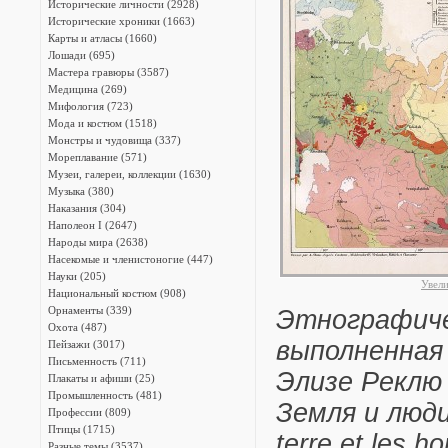
Исторические личности (2928)
Исторические хроники (1663)
Карты и атласы (1660)
Лошади (695)
Мастера гравюры (3587)
Медицина (269)
Мифология (723)
Мода и костюм (1518)
Монстры и чудовища (337)
Мореплавание (571)
Музеи, галереи, коллекции (1630)
Музыка (380)
Наказания (304)
Наполеон I (2647)
Народы мира (2638)
Насекомые и членистоногие (447)
Науки (205)
Увел
Национальный костюм (908)
Орнаменты (339)
Этнографиче
Охота (487)
выполненная
Пейзажи (3017)
Письменность (711)
Элизе Реклю 
Плакаты и афиши (25)
Промышленность (481)
Земля и люди"
Профессии (809)
Птицы (1715)
terre et les 
Разные темы (3537)