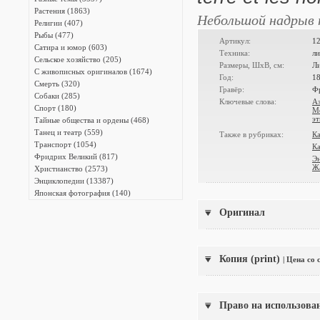
Растения (1863)
Небольшой надрыв п
Религии (407)
Рыбы (477)
Артикул:
1
Сатира и юмор (603)
Техника:
л
Сельское хозяйство (205)
Размеры, ШxВ, см:
Ли
С живописных оригиналов (1674)
Год:
1
Смерть (320)
Гравёр:
Фр
Собаки (285)
Ключевые слова:
А
Спорт (180)
М
эт
Тайные общества и ордены (468)
Танец и театр (559)
Также в рубриках:
Ка
Транспорт (1054)
Ка
Фридрих Великий (817)
Э
Жа
Христианство (2573)
Энциклопедии (13387)
Японская фотография (140)
Оригинал
Копия (print)
| Цена со
Право на использова