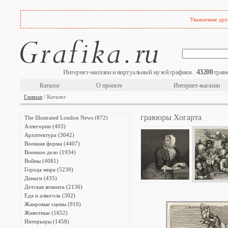
Уважаемые друз
43200
Интернет-магазин и виртуальный музей графики.
гравю
Каталог
О проекте
Интернет-магазин
Главная
/ Каталог
гравюры Хогарта
The Illustrated London News (872)
Аллегории (403)
Архитектура (3042)
Военная форма (4407)
Военное дело (1934)
Войны (4081)
Города мира (5239)
Деньги (435)
Детская комната (2136)
Еда и алкоголь (302)
Жанровые сцены (910)
Животные (1652)
Интерьеры (1458)