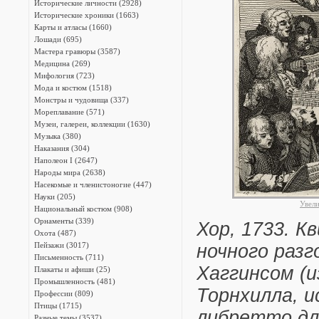
Исторические личности (2928)
Исторические хроники (1663)
Карты и атласы (1660)
Лошади (695)
Мастера гравюры (3587)
Медицина (269)
Мифология (723)
Мода и костюм (1518)
Монстры и чудовища (337)
Мореплавание (571)
Музеи, галереи, коллекции (1630)
Музыка (380)
Наказания (304)
Наполеон I (2647)
Народы мира (2638)
Насекомые и членистоногие (447)
Науки (205)
Увел
Национальный костюм (908)
Орнаменты (339)
Хор, 1733. К
Охота (487)
Пейзажи (3017)
ночного разг
Письменность (711)
Хаггинсом (и
Плакаты и афиши (25)
Промышленность (481)
Торнхилла, 
Профессии (809)
Птицы (1715)
либретто дл
Разные темы (3537)