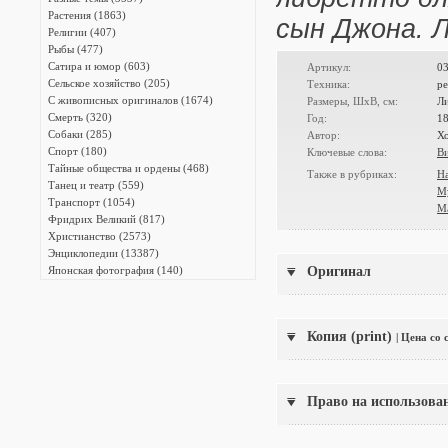
Растения (1863)
сын Джона. Л
Религии (407)
Рыбы (477)
Сатира и юмор (603)
Артикул:
0
Сельское хозяйство (205)
Техника:
ре
С живописных оригиналов (1674)
Размеры, ШxВ, см:
Л
Смерть (320)
Год:
1
Собаки (285)
Автор:
Хо
Спорт (180)
Ключевые слова:
Ви
Тайные общества и ордены (468)
Также в рубриках:
Н
Танец и театр (559)
М
Транспорт (1054)
М
Фридрих Великий (817)
Христианство (2573)
Энциклопедии (13387)
Японская фотография (140)
Оригинал
Копия (print)
| Цена со
Право на использова